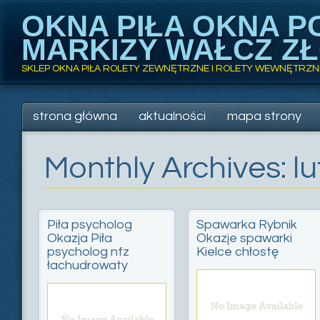
OKNA PIŁA OKNA PC
MARKIZY WAŁCZ Z
SKLEP OKNA PIŁA ROLETY ZEWNĘTRZNE I ROLETY WEWNĘTRZNE 
Main menu
Skip
strona główna
aktualności
mapa strony
to
content
Monthly Archives:
l
Piła psycholog
Spawarka Rybnik
Okazja Piła
Okazje spawarki
psycholog nfz
Kielce chłostę
łachudrowaty