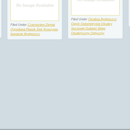
Filed Under
Okulista Bydgoszcz
Optyk Optometrysta Okulary
Filed Under
Czarnoziem Ziemia
Soczewki Gabinet Sklep
Ogrodowa Piasek Żwir Kruszywa
Okulistyczny Optyczny
Kamienie Bydgoszcz