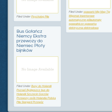
Filed Under
spawarki Mig Mag Tig
Migomat inwertorowe
Filed Under
Psycholog Piła
automatyczne półautomaty
spawalnicze spawarka
elektryczna elektrodowa
Bus Gołańcz
Niemcy Ekstra
przewozy do
Niemiec Płoty
bijników
Filed Under
Busy do Holandii
Poznań Bydgoszcz bus do
Holandii Szczecin Gorzów
Przewozy osób Holandia Polska
Piła Stargard Przewóz