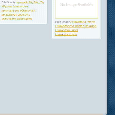
Filed Under
spawarki Mig Mag Tig
Migomat inwertorowe
automatyczne półautomaty
spawalnicze spawarka
elektryczna elektrodowa
Filed Under
Fotowoltaika Panele
Fotowoltaiczne Montaż Instalacja
Fotowoltaiki Paneli
Fotowoltaicznych