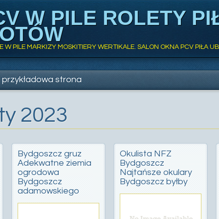
V W PILE ROLETY PI
ŁOTÓW
W PILE MARKIZY MOSKITIERY WERTIKALE. SALON OKNA PCV PIŁA UB
przykładowa strona
uty 2023
Bydgoszcz gruz
Okulista NFZ
Adekwatne ziemia
Bydgoszcz
ogrodowa
Najtańsze okulary
Bydgoszcz
Bydgoszcz byłby
adamowskiego