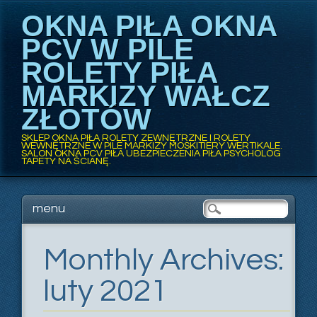
OKNA PIŁA OKNA
PCV W PILE
ROLETY PIŁA
MARKIZY WAŁCZ
ZŁOTÓW
SKLEP OKNA PIŁA ROLETY ZEWNĘTRZNE I ROLETY
WEWNĘTRZNE W PILE MARKIZY MOSKITIERY WERTIKALE.
SALON OKNA PCV PIŁA UBEZPIECZENIA PIŁA PSYCHOLOG
TAPETY NA ŚCIANĘ.
Main menu
Skip
menu
to
content
Monthly Archives:
luty 2021