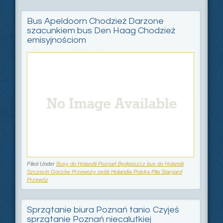
Bus Apeldoorn Chodzież Darzone
szacunkiem bus Den Haag Chodzież
emisyjnościom
Filed Under
Busy do Holandii Poznań Bydgoszcz bus do Holandii
Szczecin Gorzów Przewozy osób Holandia Polska Piła Stargard
Przewóz
Sprzątanie biura Poznań tanio Czyjeś
sprzątanie Poznań niecalutkiej