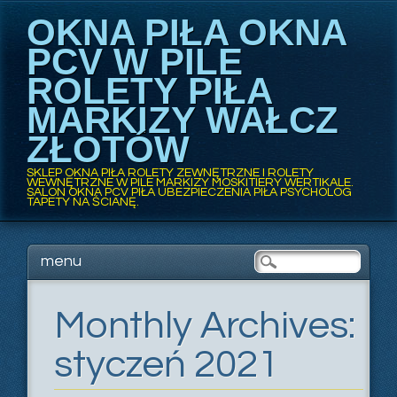
OKNA PIŁA OKNA
PCV W PILE
ROLETY PIŁA
MARKIZY WAŁCZ
ZŁOTÓW
SKLEP OKNA PIŁA ROLETY ZEWNĘTRZNE I ROLETY
WEWNĘTRZNE W PILE MARKIZY MOSKITIERY WERTIKALE.
SALON OKNA PCV PIŁA UBEZPIECZENIA PIŁA PSYCHOLOG
TAPETY NA ŚCIANĘ.
Main menu
Skip
menu
to
content
Monthly Archives:
styczeń 2021